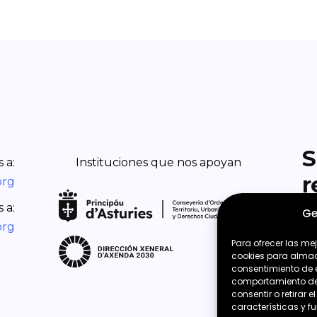
S
 a:
Instituciones que nos apoyan
r
org
 a:
Ge
org
Para ofrecer las me
cookies para almace
consentimiento de 
comportamiento de n
consentir o retirar
características y f