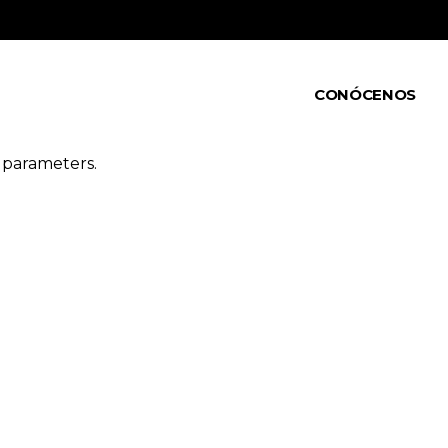
CONÓCENOS
 parameters.
QUÉ ES
VOLUNTARIES
NOTICIAS
TRANSPARENCI