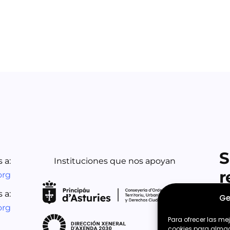
S
 a:
Instituciones que nos apoyan
r
org
 a:
Ge
org
Para ofrecer las me
cookies para almace