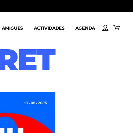
AMIGUES
ACTIVIDADES
AGENDA
RET
GALERÍA
RADIO BARULLU
USF
A